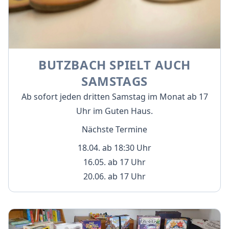
BUTZBACH SPIELT AUCH
SAMSTAGS
Ab sofort jeden dritten Samstag im Monat ab 17
Uhr im Guten Haus.
Nächste Termine
18.04. ab 18:30 Uhr
16.05. ab 17 Uhr
20.06. ab 17 Uhr